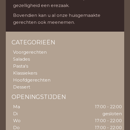
gezelligheid een erezaak.
Bovendien kan u al onze huisgemaakte
gerechten ook meenemen.
CATEGORIEËN
Voorgerechten
Salades
Pasta's
Klassiekers
Hoofdgerechten
Dessert
OPENINGSTIJDEN
Ma
17:00 - 22:00
Di
gesloten
Wo
17:00 - 22:00
Do
17:00 - 22:00