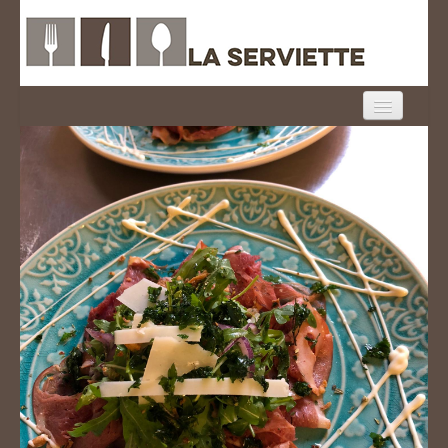
HOME
MENU
ONTBIJT
FOTO'S
CONTACT
MEENEEM
LOGIN