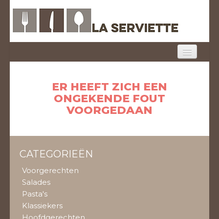
HOME
ER HEEFT ZICH EEN
MENU
ONGEKENDE FOUT
VOORGEDAAN
ONTBIJT
FOTO'S
CATEGORIEËN
CONTACT
Voorgerechten
MEENEEM
Salades
Pasta's
LOGIN
Klassiekers
Hoofdgerechten