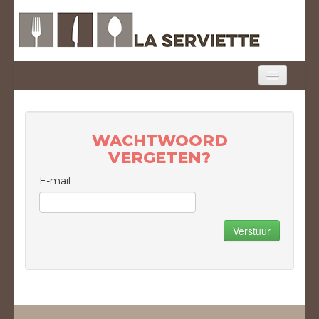
HOME
MENU
WACHTWOORD
VERGETEN?
ONTBIJT
E-mail
FOTO'S
CONTACT
Verstuur
MEENEEM
LOGIN